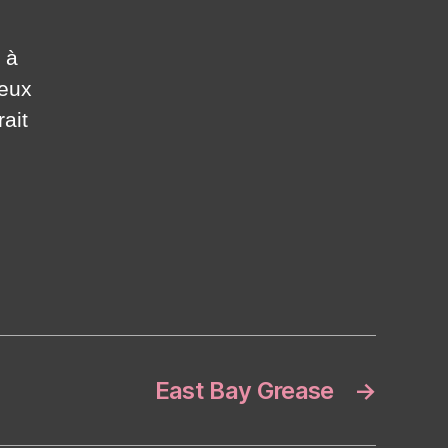
 à
peux
ait
East Bay Grease
→