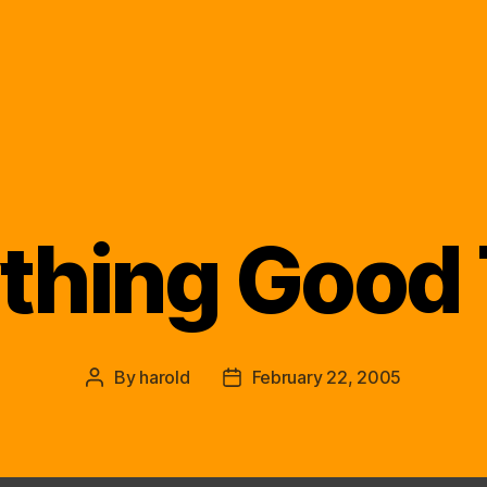
thing Good
Categories
By
harold
February 22, 2005
Post
Post
author
date