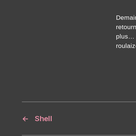
Demain
retourn
plus… 
roulaiz
←
Shell