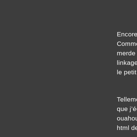
Encore
Comme 
merde 
linkage
le peti
Tellem
que j’
ouahou
html d