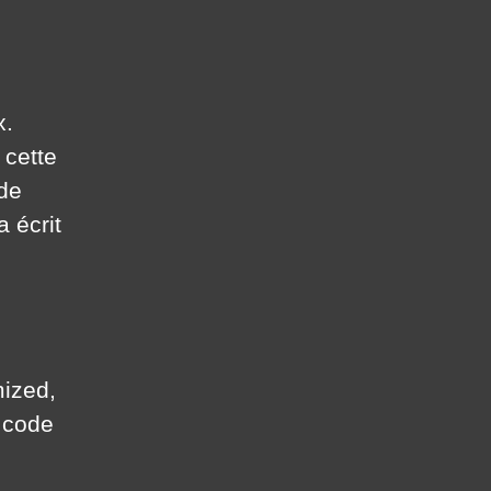
x.
 cette
de
a écrit
mized,
 code