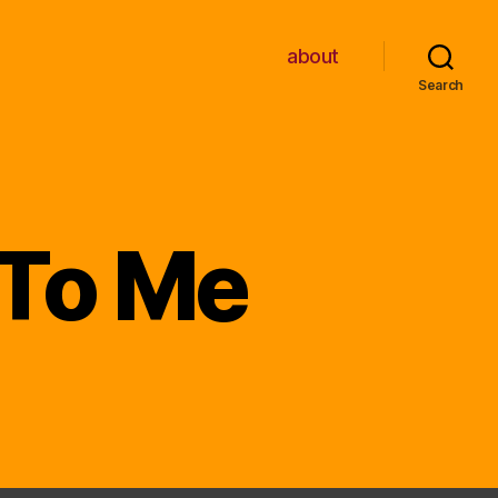
about
Search
 To Me