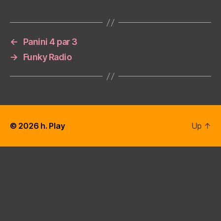
←
Panini 4 par 3
→
Funky Radio
© 2026
h. Play
Up
↑