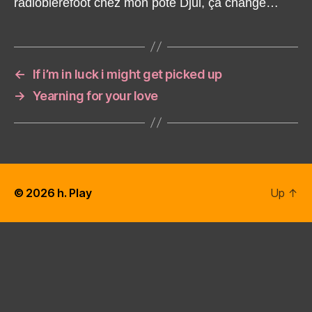
radiobièrefoot chez mon pote Djul, ça change…
←
If i’m in luck i might get picked up
→
Yearning for your love
© 2026
h. Play
Up
↑