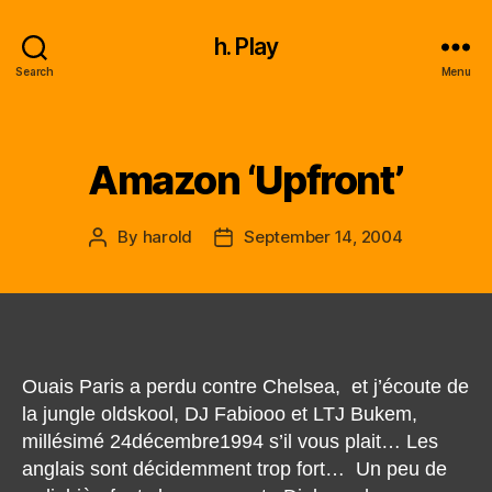
h. Play
Search
Menu
Amazon ‘Upfront’
Categories
By
harold
September 14, 2004
Post
Post
author
date
Ouais Paris a perdu contre Chelsea, et j’écoute de
la jungle oldskool, DJ Fabiooo et LTJ Bukem,
millésimé 24décembre1994 s’il vous plait… Les
anglais sont décidemment trop fort… Un peu de